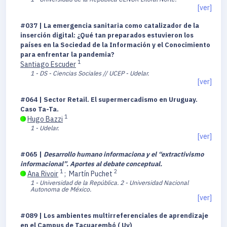
[ver]
#037 | La emergencia sanitaria como catalizador de la
inserción digital: ¿Qué tan preparados estuvieron los
países en la Sociedad de la Información y el Conocimiento
para enfrentar la pandemia?
1
Santiago Escuder
1 - DS - Ciencias Sociales // UCEP - Udelar.
[ver]
#064 | Sector Retail. El supermercadismo en Uruguay.
Caso Ta-Ta.
1
Hugo Bazzi
1 - Udelar.
[ver]
#065 |
Desarrollo humano informaciona y el “extractivismo
informacional”. Aportes al debate conceptual.
1
2
Ana Rivoir
;
Martín Puchet
1 - Universidad de la República.
2 - Universidad Nacional
Autonoma de México.
[ver]
#089 | Los ambientes multirreferenciales de aprendizaje
en el Campus de Tacuarembó ( Uy)