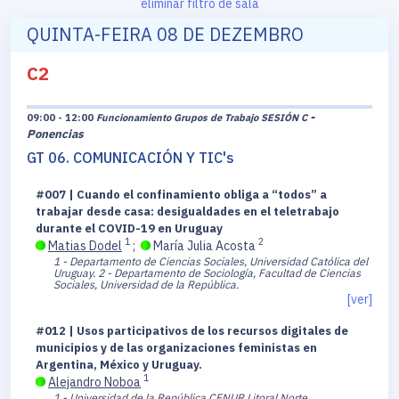
eliminar filtro de sala
QUINTA-FEIRA 08 DE DEZEMBRO
C2
-
09:00 - 12:00
Funcionamiento Grupos de Trabajo SESIÓN C
Ponencias
GT 06. COMUNICACIÓN Y TIC's
#007 | Cuando el confinamiento obliga a “todos” a
trabajar desde casa: desigualdades en el teletrabajo
durante el COVID-19 en Uruguay
1
2
Matias Dodel
;
María Julia Acosta
1 - Departamento de Ciencias Sociales, Universidad Católica del
Uruguay.
2 - Departamento de Sociología, Facultad de Ciencias
Sociales, Universidad de la República.
[ver]
#012 | Usos participativos de los recursos digitales de
municipios y de las organizaciones feministas en
Argentina, México y Uruguay.
1
Alejandro Noboa
1 - Universidad de la República CENUR Litoral Norte.