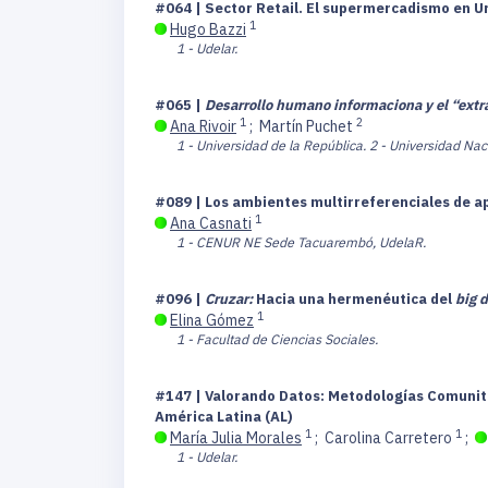
#064 | Sector Retail. El supermercadismo en U
1
Hugo Bazzi
1 - Udelar.
#065 |
Desarrollo humano informaciona y el “extr
1
2
Ana Rivoir
;
Martín Puchet
1 - Universidad de la República.
2 - Universidad Na
#089 | Los ambientes multirreferenciales de a
1
Ana Casnati
1 - CENUR NE Sede Tacuarembó, UdelaR.
#096 |
Cruzar:
Hacia una hermenéutica del
big 
1
Elina Gómez
1 - Facultad de Ciencias Sociales.
#147 | Valorando Datos: Metodologías Comunitar
América Latina (AL)
1
1
María Julia Morales
;
Carolina Carretero
;
1 - Udelar.