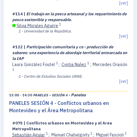
[ver]
#114 |
El trabajo en la pesca artesanal y los requerimiento de
pesca sostenible y responsable.
1
Silvia Morales Aguirre
1 - Universidad de la República.
[ver]
#122 |
Participación comunitaria y co - producción de
saberes: una experiencia de abordaje territorial enmarcada en
la IAP
1
1
Laura González Foutel
;
Cyntia Nuñez
;
Mercedes Oraisón
1
1 - Centro de Estudios Sociales UNNE.
[ver]
- Paneles
13:00 - 14:30
PANELES – SESIÓN 4
PANELES SESIÓN 4 - Conflictos urbanos en
Montevideo y el Área Metropolitana
#075 | Conflictos urbanos en Montevideo y el Area
Metropolitana
1
2
2
Sebastián Aguiar
;
Manuel Chabalgoity
;
Miguel Fascioli