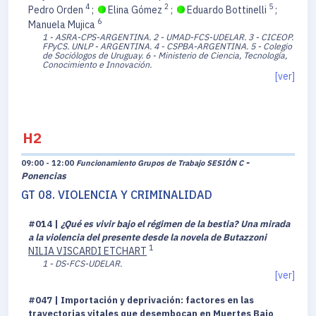
4
2
5
Pedro Orden
;
Elina Gómez
;
Eduardo Bottinelli
;
6
Manuela Mujica
1 - ASRA-CPS-ARGENTINA.
2 - UMAD-FCS-UDELAR.
3 - CICEOP.
FPyCS. UNLP - ARGENTINA.
4 - CSPBA-ARGENTINA.
5 - Colegio
de Sociólogos de Uruguay.
6 - Ministerio de Ciencia, Tecnología,
Conocimiento e Innovación.
[ver]
H2
-
09:00 - 12:00
Funcionamiento Grupos de Trabajo SESIÓN C
Ponencias
GT 08. VIOLENCIA Y CRIMINALIDAD
#014 |
¿Qué es vivir bajo el régimen de la bestia?
Una mirada
a la violencia del presente desde la novela de Butazzoni
1
NILIA VISCARDI ETCHART
1 - DS-FCS-UDELAR.
[ver]
#047 | Importación y deprivación: factores en las
trayectorias vitales que desembocan en Muertes Bajo