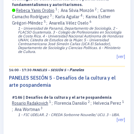
fundamentalismos y autoritarismos.
1
2
Rebeca Yanis Orobio
;
Ana Silvia Monzón
;
Carmen
3
4
Camacho Rodríguez
;
Karla Aguilar
;
Karina Esther
5
6
Grégori-Méndez
;
Anarella Vélez Oselo
1 - Universidad de Panamá, Departamento de Sociología.
2 -
FLACSO Guatemala.
3 - Colegio de Profesionales en Sociología
de Costa Rica.
4 - Universidad Nacional Autónoma de Honduras
UNAH, Cátedra de Estudios de la Mujer.
5 - Universidad
Centroamericana José Simeón Cañas (UCA El Salvador),
Departamento de Sociología y Ciencias Políticas.
6 - Ministerio
de Cultura.
[ver]
- Paneles
16:00 - 17:30
PANELES – SESIÓN 5
PANELES SESIÓN 5 - Desafíos de la cultura y el
arte pospandemia
#146 | Desafíos de la cultura y el arte pospandemia
1
2
1
Rosario Radakovich
;
Florencia Dansilio
;
Helvecia Perez
3
;
Ana Wortman
1 - FIC UDELAR.
2 - CREDA Sorbonne Nouvelle/ UCU.
3 - UBA.
[ver]