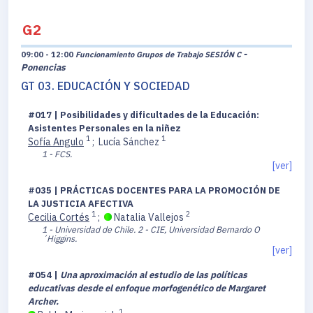
G2
-
09:00 - 12:00
Funcionamiento Grupos de Trabajo SESIÓN C
Ponencias
GT 03. EDUCACIÓN Y SOCIEDAD
#017 | Posibilidades y dificultades de la Educación:
Asistentes Personales en la niñez
1
1
Sofía Angulo
;
Lucía Sánchez
1 - FCS.
[ver]
#035 | PRÁCTICAS DOCENTES PARA LA PROMOCIÓN DE
LA JUSTICIA AFECTIVA
1
2
Cecilia Cortés
;
Natalia Vallejos
1 - Universidad de Chile.
2 - CIE, Universidad Bernardo O
´Higgins.
[ver]
#054 |
Una aproximación al estudio de las políticas
educativas desde el enfoque morfogenético de Margaret
Archer.
1