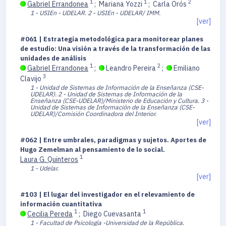
1
1
2
Gabriel Errandonea
;
Mariana Yozzi
;
Carla Orós
1 - USIEn - UDELAR.
2 - USIEn - UDELAR/ IMM.
[ver]
#061 | Estrategia metodológica para monitorear planes
de estudio: Una visión a través de la transformación de las
unidades de análisis
1
2
Gabriel Errandonea
;
Leandro Pereira
;
Emiliano
3
Clavijo
1 - Unidad de Sistemas de Información de la Enseñanza (CSE-
UDELAR).
2 - Unidad de Sistemas de Información de la
Enseñanza (CSE-UDELAR)/Ministerio de Educación y Cultura.
3 -
Unidad de Sistemas de Información de la Enseñanza (CSE-
UDELAR)/Comisión Coordinadora del Interior.
[ver]
#062 | Entre umbrales, paradigmas y sujetos. Aportes de
Hugo Zemelman al pensamiento de lo social.
1
Laura G. Quinteros
1 - Udelar.
[ver]
#103 | El lugar del investigador en el relevamiento de
información cuantitativa
1
1
Cecilia Pereda
;
Diego Cuevasanta
1 - Facultad de Psicología -Universidad de la República.