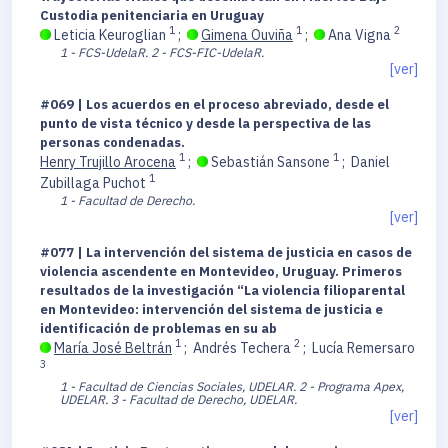
Custodia penitenciaria en Uruguay
1
1
2
Leticia Keuroglian
;
Gimena Ouviña
;
Ana Vigna
1 - FCS-UdelaR.
2 - FCS-FIC-UdelaR.
[ver]
#069 | Los acuerdos en el proceso abreviado, desde el
punto de vista técnico y desde la perspectiva de las
personas condenadas.
1
1
Henry Trujillo Arocena
;
Sebastián Sansone
;
Daniel
1
Zubillaga Puchot
1 - Facultad de Derecho.
[ver]
#077 | La intervención del sistema de justicia en casos de
violencia ascendente en Montevideo, Uruguay. Primeros
resultados de la investigación “La violencia filioparental
en Montevideo: intervención del sistema de justicia e
identificación de problemas en su ab
1
2
María José Beltrán
;
Andrés Techera
;
Lucía Remersaro
3
1 - Facultad de Ciencias Sociales, UDELAR.
2 - Programa Apex,
UDELAR.
3 - Facultad de Derecho, UDELAR.
[ver]