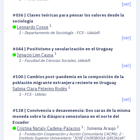
[ver]
#036 | Claves teóricas para pensar los valores desde la
sociología
1
Leonardo Cosse
1 - Departamento de Sociología - FCS - UdalaR.
[ver]
#044 | Positivismo y secularización en el Uruguay
1
Ignacio Linn Causa
1 - Facultad de Ciencias Sociales, UdelaR.
[ver]
#100 | Cambios post-pandemia en la composición de la
población migrante extranjera reciente en Uruguay
1
Sabina Clara Pelerino Rodés
1 - FCS - Udelar.
[ver]
#138 | Convivencia o desavenencia: Dos caras de la misma
moneda sobre la diáspora venezolana en el norte del
Ecuador
1
2
Cristina Nataly Cadena-Palacios
;
Ismenia Araujo
1 - Fundación Cooperación y Acción Comunitaria CACMU.
2 -
Instituto Superior Universitario "JOSÉ CHIRIBOGA GRIJALVA".