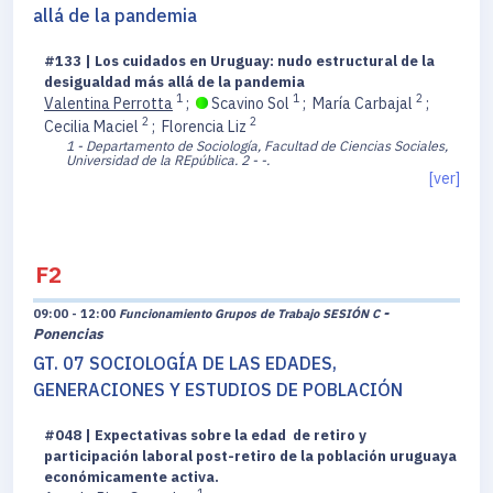
allá de la pandemia
#133 | Los cuidados en Uruguay: nudo estructural de la
desigualdad más allá de la pandemia
1
1
2
Valentina Perrotta
;
Scavino Sol
;
María Carbajal
;
2
2
Cecilia Maciel
;
Florencia Liz
1 - Departamento de Sociología, Facultad de Ciencias Sociales,
Universidad de la REpública.
2 - -.
[ver]
F2
-
09:00 - 12:00
Funcionamiento Grupos de Trabajo SESIÓN C
Ponencias
GT. 07 SOCIOLOGÍA DE LAS EDADES,
GENERACIONES Y ESTUDIOS DE POBLACIÓN
#048 | Expectativas sobre la edad de retiro y
participación laboral post-retiro de la población uruguaya
económicamente activa.