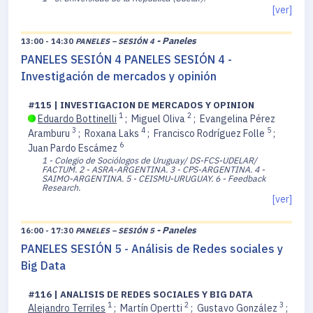
[ver]
- Paneles
13:00 - 14:30
PANELES – SESIÓN 4
PANELES SESIÓN 4 PANELES SESIÓN 4 -
Investigación de mercados y opinión
#115 | INVESTIGACION DE MERCADOS Y OPINION
1
2
Eduardo Bottinelli
;
Miguel Oliva
;
Evangelina Pérez
3
4
5
Aramburu
;
Roxana Laks
;
Francisco Rodríguez Folle
;
6
Juan Pardo Escámez
1 - Colegio de Sociólogos de Uruguay/ DS-FCS-UDELAR/
FACTUM.
2 - ASRA-ARGENTINA.
3 - CPS-ARGENTINA.
4 -
SAIMO-ARGENTINA.
5 - CEISMU-URUGUAY.
6 - Feedback
Research.
[ver]
- Paneles
16:00 - 17:30
PANELES – SESIÓN 5
PANELES SESIÓN 5 - Análisis de Redes sociales y
Big Data
#116 | ANALISIS DE REDES SOCIALES Y BIG DATA
1
2
3
Alejandro Terriles
;
Martín Opertti
;
Gustavo González
;