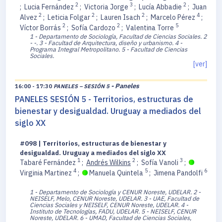
2
3
2
;
Lucia Fernández
;
Victoria Jorge
;
Lucía Abbadie
;
Juan
2
2
2
4
Alvez
;
Leticia Folgar
;
Lauren Isach
;
Marcelo Pérez
;
2
2
5
Víctor Borrás
;
Sofía Cardozo
;
Valentina Torre
1 - Departamento de Sociología, Facultad de Ciencias Sociales.
2
- -.
3 - Facultad de Arquitectura, diseño y urbanismo.
4 -
Programa Integral Metropolitano.
5 - Facultad de Ciencias
Sociales.
[ver]
- Paneles
16:00 - 17:30
PANELES – SESIÓN 5
PANELES SESIÓN 5 - Territorios, estructuras de
bienestar y desigualdad. Uruguay a mediados del
siglo XX
#098 | Territorios, estructuras de bienestar y
desigualdad. Uruguay a mediados del siglo XX
1
2
3
Tabaré Fernández
;
Andrés Wilkins
;
Sofía Vanoli
;
4
5
6
Virginia Martinez
;
Manuela Quintela
;
Jimena Pandolfi
1 - Departamento de Sociología y CENUR Noreste, UDELAR.
2 -
NEISELF, Melo, CENUR Noreste, UDELAR.
3 - UAE, Facultad de
Ciencias Sociales y NEISELF, CENUR Noreste, UDELAR.
4 -
Instituto de Tecnologías, FADU, UDELAR.
5 - NEISELF, CENUR
Noreste, UDELAR.
6 - UMAD, Facultad de Ciencias Sociales,