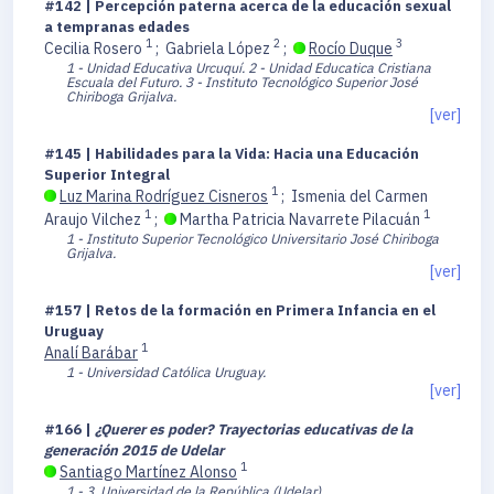
#142 | Percepción paterna acerca de la educación sexual
a tempranas edades
1
2
3
Cecilia Rosero
;
Gabriela López
;
Rocío Duque
1 - Unidad Educativa Urcuquí.
2 - Unidad Educatica Cristiana
Escuala del Futuro.
3 - Instituto Tecnológico Superior José
Chiriboga Grijalva.
[ver]
#145 | Habilidades para la Vida: Hacia una Educación
Superior Integral
1
Luz Marina Rodríguez Cisneros
;
Ismenia del Carmen
1
1
Araujo Vilchez
;
Martha Patricia Navarrete Pilacuán
1 - Instituto Superior Tecnológico Universitario José Chiriboga
Grijalva.
[ver]
#157 | Retos de la formación en Primera Infancia en el
Uruguay
1
Analí Barábar
1 - Universidad Católica Uruguay.
[ver]
#166 |
¿Querer es poder? Trayectorias educativas de la
generación 2015 de Udelar
1
Santiago Martínez Alonso
1 - 3. Universidad de la República (Udelar).