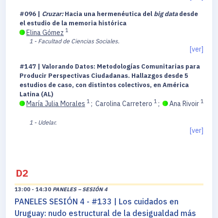
#096 |
Cruzar:
Hacia una hermenéutica del
big data
desde
el estudio de la memoria histórica
1
Elina Gómez
1 - Facultad de Ciencias Sociales.
[ver]
#147 | Valorando Datos: Metodologías Comunitarias para
Producir Perspectivas Ciudadanas. Hallazgos desde 5
estudios de caso, con distintos colectivos, en América
Latina (AL)
1
1
1
María Julia Morales
;
Carolina Carretero
;
Ana Rivoir
1 - Udelar.
[ver]
D2
13:00 - 14:30
PANELES – SESIÓN 4
PANELES SESIÓN 4 - #133 | Los cuidados en
Uruguay: nudo estructural de la desigualdad más