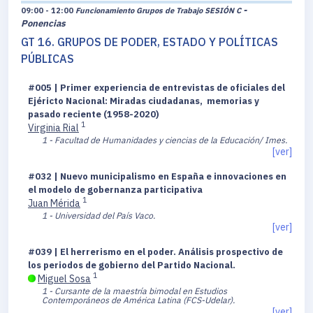
-
09:00 - 12:00
Funcionamiento Grupos de Trabajo SESIÓN C
Ponencias
GT 16. GRUPOS DE PODER, ESTADO Y POLÍTICAS
PÚBLICAS
#005 | Primer experiencia de entrevistas de oficiales del
Ejéricto Nacional: Miradas ciudadanas, memorias y
pasado reciente (1958-2020)
1
Virginia Rial
1 - Facultad de Humanidades y ciencias de la Educación/ Imes.
[ver]
#032 | Nuevo municipalismo en España e innovaciones en
el modelo de gobernanza participativa
1
Juan Mérida
1 - Universidad del País Vaco.
[ver]
#039 | El herrerismo en el poder. Análisis prospectivo de
los periodos de gobierno del Partido Nacional.
1
Miguel Sosa
1 - Cursante de la maestría bimodal en Estudios
Contemporáneos de América Latina (FCS-Udelar).
[ver]