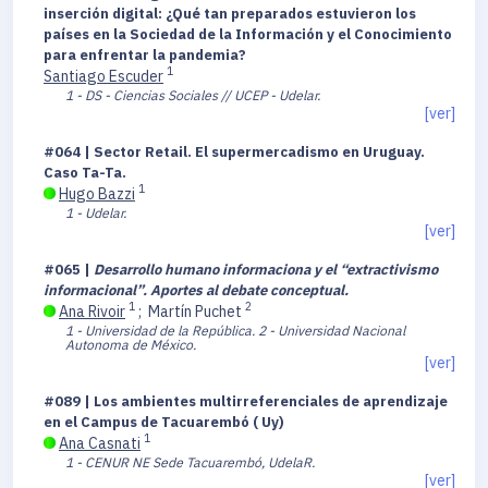
inserción digital: ¿Qué tan preparados estuvieron los
países en la Sociedad de la Información y el Conocimiento
para enfrentar la pandemia?
1
Santiago Escuder
1 - DS - Ciencias Sociales // UCEP - Udelar.
[ver]
#064 | Sector Retail. El supermercadismo en Uruguay.
Caso Ta-Ta.
1
Hugo Bazzi
1 - Udelar.
[ver]
#065 |
Desarrollo humano informaciona y el “extractivismo
informacional”. Aportes al debate conceptual.
1
2
Ana Rivoir
;
Martín Puchet
1 - Universidad de la República.
2 - Universidad Nacional
Autonoma de México.
[ver]
#089 | Los ambientes multirreferenciales de aprendizaje
en el Campus de Tacuarembó ( Uy)
1
Ana Casnati
1 - CENUR NE Sede Tacuarembó, UdelaR.
[ver]