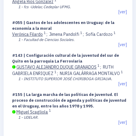
1
Angela Rios Gonzalez
1 - fcs -Udelar, Cedeplar UFMG.
[ver]
#055 | Gastos de los adolescentes en Uruguay: de la
economía a la moral
1
1
1
Verónica Filardo
;
Jimena Pandolfi
;
Sofía Cardozo
1 - Facultad de Ciencias Sociales.
[ver]
#143 | Configuración cultural de la juventud del sur de
Quito en la parroquia La Ferroviaria
1
GUSTAVO ALEJANDRO DUQUE GRANADOS
;
RUTH
1
1
GABRIELA ENRIQUEZ
;
NURIA GALÁRRAGA MONTALVO
1 - INSTITUTO SUPERIOR JOSÉ CHIRIBOGA GRIJALVA.
[ver]
#155 | La larga marcha de las políticas de juventud. El
proceso de construcción de agenda y políticas de juventud
en el Uruguay, entre los años 1978 y 1995.
1
Miguel Scagliola
1 - UDELAR.
[ver]