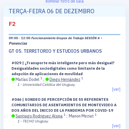
eliminar filtro de sala
TERÇA-FEIRA 06 DE DEZEMBRO
F2
-
09:00 - 12:00
Funcionamiento Grupos de Trabajo SESIÓN A
Ponencias
GT 05. TERRITORIO Y ESTUDIOS URBANOS
#029 | ¿Transporte más inteligente pero más desigual?
Desigualdades sociodigitales como limitante de la
adopción de aplicaciones de movilidad
1
1
Matías Dodel
;
Diego Hernández
1 - Universidad Católica del Uruguay.
[ver]
#046 | SONDEO DE PERCEPCIÓN DE 55 REFERENTES
COMUNITARIOS DE ASENTAMIENTOS DE MONTEVIDEO A
DOS AÑOS DEL INICIO DE LA PANDEMIA POR COVID-19
1
1
Santiago Rodriguez Alsina
;
Manon Meziat
1 - TECHO Uruguay.
[ver]