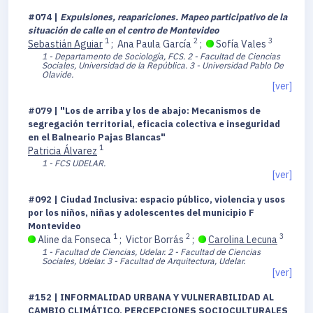
#074 |
Expulsiones, reapariciones. Mapeo participativo de la
situación de calle en el centro de Montevideo
1
2
3
Sebastián Aguiar
;
Ana Paula García
;
Sofía Vales
1 - Departamento de Sociología, FCS.
2 - Facultad de Ciencias
Sociales, Universidad de la República.
3 - Universidad Pablo De
Olavide.
[ver]
#079 | "Los de arriba y los de abajo: Mecanismos de
segregación territorial, eficacia colectiva e inseguridad
en el Balneario Pajas Blancas"
1
Patricia Álvarez
1 - FCS UDELAR.
[ver]
#092 | Ciudad Inclusiva: espacio público, violencia y usos
por los niños, niñas y adolescentes del municipio F
Montevideo
1
2
3
Aline da Fonseca
;
Victor Borrás
;
Carolina Lecuna
1 - Facultad de Ciencias, Udelar.
2 - Facultad de Ciencias
Sociales, Udelar.
3 - Facultad de Arquitectura, Udelar.
[ver]
#152 | INFORMALIDAD URBANA Y VULNERABILIDAD AL
CAMBIO CLIMÁTICO, PERCEPCIONES SOCIOCULTURALES