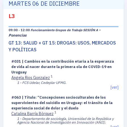
MARTES 06 DE DICIEMBRE
L3
-
09:00 - 12:00
Funcionamiento Grupos de Trabajo SESIÓN A
Ponencias
GT 13: SALUD + GT 15: DROGAS: USOS, MERCADOS
Y POLÍTICAS
#031 | Cambios en la contribución etaria a la esperanza
de vida al nacer durante la primera ola de COVID-19 en
Uruguay
1
Angela Rios Gonzalez
1 - FCS Udelar, Cedeplar UFMG.
[ver]
#063 | Título: “Concepciones socioculturales de los
supervivientes del suicidio en Uruguay: el tránsito de la
experiencia social de dolor y el duelo
1
Catalina Barría Bórquez
1 - Departamento de sociología, Universidad de la República y
Agencia Nacional de Investigación en Innovación (ANII).
[ver]