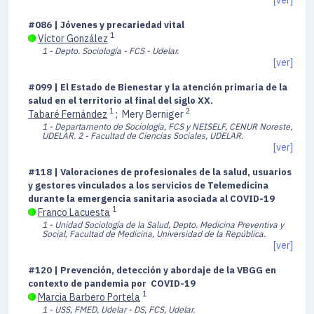
#086 | Jóvenes y precariedad vital
1
Víctor González
1 - Depto. Sociología - FCS - Udelar.
[ver]
#099 | El Estado de Bienestar y la atención primaria de la
salud en el territorio al final del siglo XX.
1
2
Tabaré Fernández
;
Mery Berniger
1 - Departamento de Sociología, FCS y NEISELF, CENUR Noreste,
UDELAR.
2 - Facultad de Ciencias Sociales, UDELAR.
[ver]
#118 | Valoraciones de profesionales de la salud, usuarios
y gestores vinculados a los servicios de Telemedicina
durante la emergencia sanitaria asociada al COVID-19
1
Franco Lacuesta
1 - Unidad Sociología de la Salud, Depto. Medicina Preventiva y
Social, Facultad de Medicina, Universidad de la República.
[ver]
#120 | Prevención, detección y abordaje de la VBGG en
contexto de pandemia por COVID-19
1
Marcia Barbero Portela
1 - USS, FMED, Udelar - DS, FCS, Udelar.